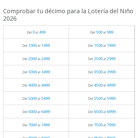
Comprobar tu décimo para la Lotería del Niño
2026
0
499
500
999
Del
al
Del
al
1000
1499
1500
1999
Del
al
Del
al
2000
2499
2500
2999
Del
al
Del
al
3000
3499
3500
3999
Del
al
Del
al
4000
4499
4500
4999
Del
al
Del
al
5000
5499
5500
5999
Del
al
Del
al
6000
6499
6500
6999
Del
al
Del
al
7000
7499
7500
7999
Del
al
Del
al