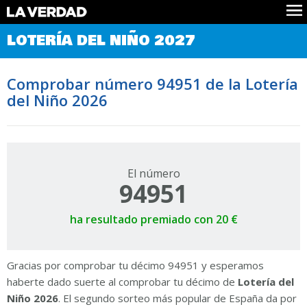
Comprobar Loteria del Niño
LOTERÍA DEL NIÑO 2027
Premios
Localizar números
Comprobar número 94951 de la Lotería
Noticias
del Niño 2026
Datos
Historia
Lotería de Navidad
El número
94951
ha resultado premiado con 20 €
Gracias por comprobar tu décimo 94951 y esperamos
haberte dado suerte al comprobar tu décimo de
Lotería del
Niño 2026
. El segundo sorteo más popular de España da por