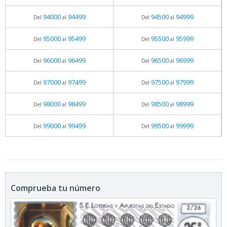
94000
94499
94500
94999
Del
al
Del
al
95000
95499
95500
95999
Del
al
Del
al
96000
96499
96500
96999
Del
al
Del
al
97000
97499
97500
97999
Del
al
Del
al
98000
98499
98500
98999
Del
al
Del
al
99000
99499
99500
99999
Del
al
Del
al
Comprueba tu número