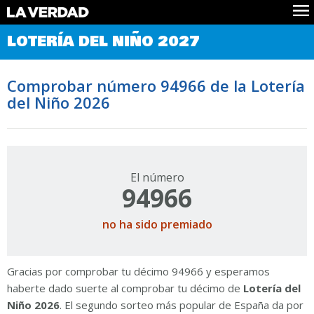
Comprobar Loteria del Niño
LOTERÍA DEL NIÑO 2027
Premios
Localizar números
Comprobar número 94966 de la Lotería
Noticias
del Niño 2026
Datos
Historia
Lotería de Navidad
El número
94966
no ha sido premiado
Gracias por comprobar tu décimo 94966 y esperamos
haberte dado suerte al comprobar tu décimo de
Lotería del
Niño 2026
. El segundo sorteo más popular de España da por