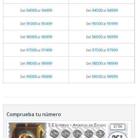
94000
94499
94500
94999
Del
al
Del
al
95000
95499
95500
95999
Del
al
Del
al
96000
96499
96500
96999
Del
al
Del
al
97000
97499
97500
97999
Del
al
Del
al
98000
98499
98500
98999
Del
al
Del
al
99000
99499
99500
99999
Del
al
Del
al
Comprueba tu número