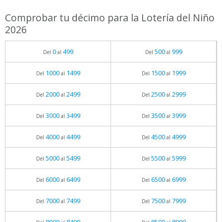
Comprobar tu décimo para la Lotería del Niño
2026
0
499
500
999
Del
al
Del
al
1000
1499
1500
1999
Del
al
Del
al
2000
2499
2500
2999
Del
al
Del
al
3000
3499
3500
3999
Del
al
Del
al
4000
4499
4500
4999
Del
al
Del
al
5000
5499
5500
5999
Del
al
Del
al
6000
6499
6500
6999
Del
al
Del
al
7000
7499
7500
7999
Del
al
Del
al