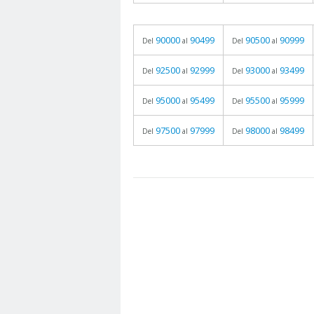
90000
90499
90500
90999
Del
al
Del
al
92500
92999
93000
93499
Del
al
Del
al
95000
95499
95500
95999
Del
al
Del
al
97500
97999
98000
98499
Del
al
Del
al