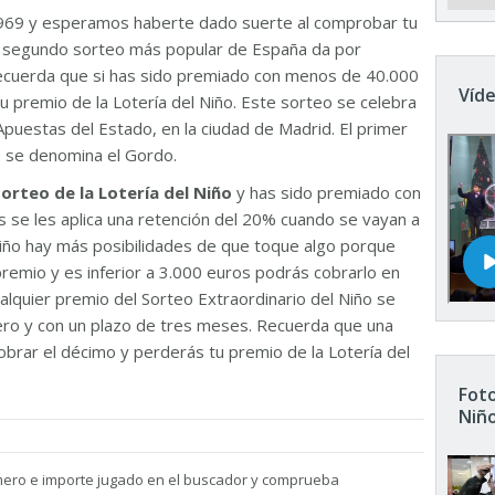
969 y esperamos haberte dado suerte al comprobar tu
El segundo sorteo más popular de España da por
Recuerda que si has sido premiado con menos de 40.000
Víde
u premio de la Lotería del Niño. Este sorteo se celebra
Apuestas del Estado, en la ciudad de Madrid. El primer
n se denomina el Gordo.
sorteo de la Lotería del Niño
y has sido premiado con
 se les aplica una retención del 20% cuando se vayan a
 Niño hay más posibilidades de que toque algo porque
remio y es inferior a 3.000 euros podrás cobrarlo en
ualquier premio del Sorteo Extraordinario del Niño se
nero y con un plazo de tres meses. Recuerda que una
brar el décimo y perderás tu premio de la Lotería del
Foto
Niñ
mero e importe jugado en el buscador y comprueba