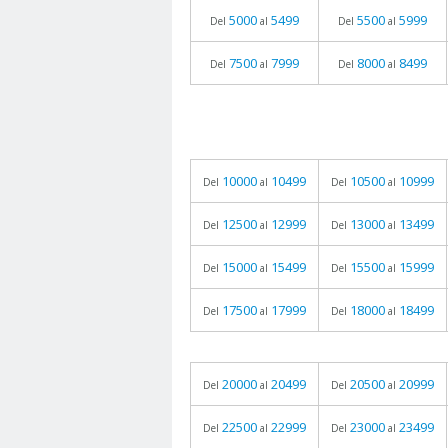
5000
5499
5500
5999
Del
al
Del
al
7500
7999
8000
8499
Del
al
Del
al
10000
10499
10500
10999
Del
al
Del
al
12500
12999
13000
13499
Del
al
Del
al
15000
15499
15500
15999
Del
al
Del
al
17500
17999
18000
18499
Del
al
Del
al
20000
20499
20500
20999
Del
al
Del
al
22500
22999
23000
23499
Del
al
Del
al