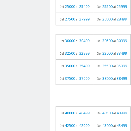
25000
25499
25500
25999
Del
al
Del
al
27500
27999
28000
28499
Del
al
Del
al
30000
30499
30500
30999
Del
al
Del
al
32500
32999
33000
33499
Del
al
Del
al
35000
35499
35500
35999
Del
al
Del
al
37500
37999
38000
38499
Del
al
Del
al
40000
40499
40500
40999
Del
al
Del
al
42500
42999
43000
43499
Del
al
Del
al