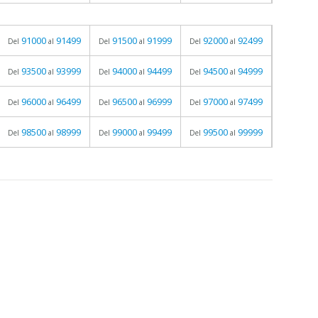
91000
91499
91500
91999
92000
92499
Del
al
Del
al
Del
al
93500
93999
94000
94499
94500
94999
Del
al
Del
al
Del
al
96000
96499
96500
96999
97000
97499
Del
al
Del
al
Del
al
98500
98999
99000
99499
99500
99999
Del
al
Del
al
Del
al