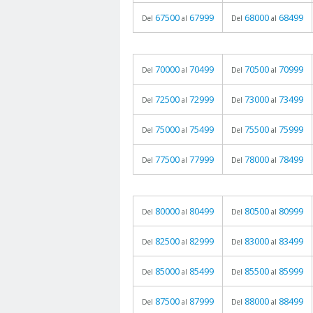
67500
67999
68000
68499
Del
al
Del
al
70000
70499
70500
70999
Del
al
Del
al
72500
72999
73000
73499
Del
al
Del
al
75000
75499
75500
75999
Del
al
Del
al
77500
77999
78000
78499
Del
al
Del
al
80000
80499
80500
80999
Del
al
Del
al
82500
82999
83000
83499
Del
al
Del
al
85000
85499
85500
85999
Del
al
Del
al
87500
87999
88000
88499
Del
al
Del
al