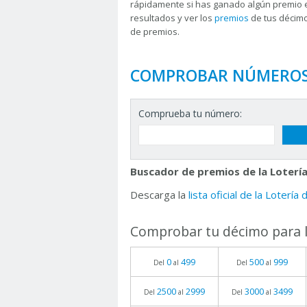
rápidamente si has ganado algún premio 
resultados y ver los
premios
de tus décimo
de premios.
COMPROBAR NÚMERO
Comprueba tu número:
Buscador de premios de la Lotería
Descarga la
lista oficial de la Lotería
Comprobar tu décimo para l
0
499
500
999
Del
al
Del
al
2500
2999
3000
3499
Del
al
Del
al