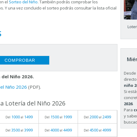
en el
Sorteo del Niño
. También podrás comprobar los
s. Y una vez concluido el sorteo podrás consultar la
lista oficial
Lote
S
Miér
Desde 
 del Niño 2026.
directo
niño 2
 del Niño 2026
(PDF).
Si est
concret
a Lotería del Niño 2026
2026
.
Para
c
y sabe
1000
1499
1500
1999
2000
2499
Del
al
Del
al
Del
al
buscad
3500
3999
4000
4499
4500
4999
Del
al
Del
al
Del
al