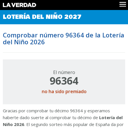
Comprobar Loteria del Niño
LOTERÍA DEL NIÑO 2027
Premios
Localizar números
Comprobar número 96364 de la Lotería
Noticias
del Niño 2026
Datos
Historia
Lotería de Navidad
El número
96364
no ha sido premiado
Gracias por comprobar tu décimo 96364 y esperamos
haberte dado suerte al comprobar tu décimo de
Lotería del
Niño 2026
. El segundo sorteo más popular de España da por