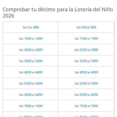
Comprobar tu décimo para la Lotería del Niño
2026
0
499
500
999
Del
al
Del
al
1000
1499
1500
1999
Del
al
Del
al
2000
2499
2500
2999
Del
al
Del
al
3000
3499
3500
3999
Del
al
Del
al
4000
4499
4500
4999
Del
al
Del
al
5000
5499
5500
5999
Del
al
Del
al
6000
6499
6500
6999
Del
al
Del
al
7000
7499
7500
7999
Del
al
Del
al