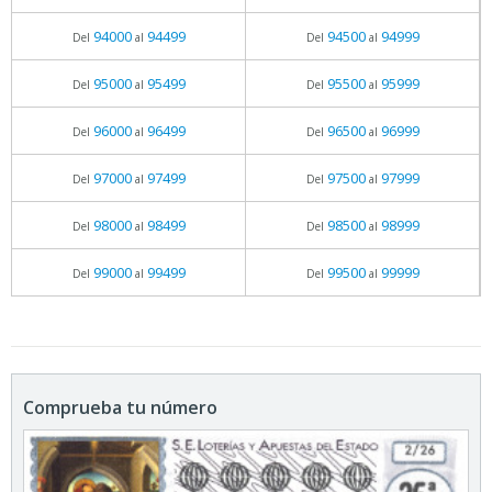
94000
94499
94500
94999
Del
al
Del
al
95000
95499
95500
95999
Del
al
Del
al
96000
96499
96500
96999
Del
al
Del
al
97000
97499
97500
97999
Del
al
Del
al
98000
98499
98500
98999
Del
al
Del
al
99000
99499
99500
99999
Del
al
Del
al
Comprueba tu número